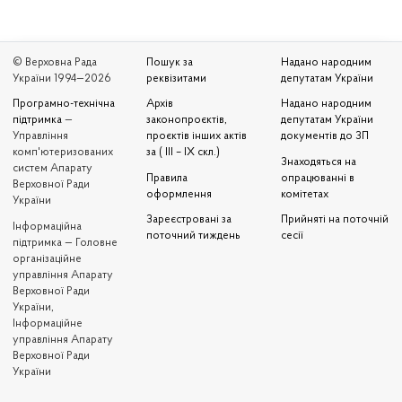
© Верховна Рада
Пошук за
Надано народним
України 1994—2026
реквізитами
депутатам України
Програмно-технічна
Архів
Надано народним
підтримка
—
законопроєктів,
депутатам України
Управління
проєктів інших актів
документів до ЗП
комп'ютеризованих
за ( III – IX скл.)
Знаходяться на
систем Апарату
Правила
опрацюванні в
Верховної Ради
оформлення
комітетах
України
Зареєстровані за
Прийняті на поточній
Iнформаційна
поточний тиждень
сесії
підтримка — Головне
організаційне
управління Апарату
Верховної Ради
України,
Інформаційне
управління Апарату
Верховної Ради
України