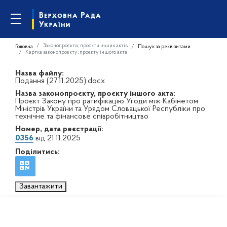
Законопроєкти, проєкти інших актів
Головна
Пошук за реквізитами
Картка законопроєкту, проєкту іншого акта
Назва файлу:
Подання (27.11.2025).docx
Назва законопроєкту, проєкту іншого акта:
Проєкт Закону про ратифікацію Угоди між Кабінетом
Міністрів України та Урядом Словацької Республіки про
технічне та фінансове співробітництво
Номер, дата реєстрації:
0356
від 21.11.2025
Поділитись:
Завантажити