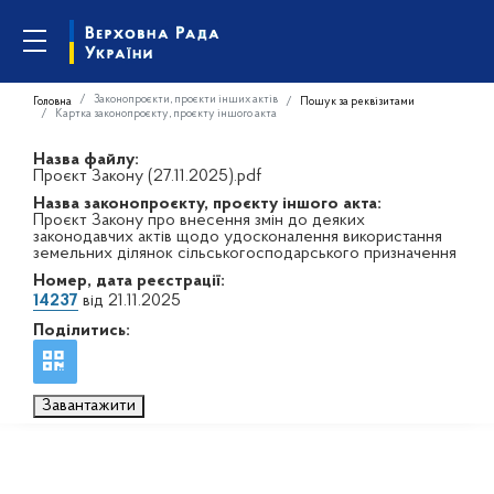
Законопроєкти, проєкти інших актів
Головна
Пошук за реквізитами
Картка законопроєкту, проєкту іншого акта
Назва файлу:
Проєкт Закону (27.11.2025).pdf
Назва законопроєкту, проєкту іншого акта:
Проєкт Закону про внесення змін до деяких
законодавчих актів щодо удосконалення використання
земельних ділянок сільськогосподарського призначення
Номер, дата реєстрації:
14237
від 21.11.2025
Поділитись:
Завантажити