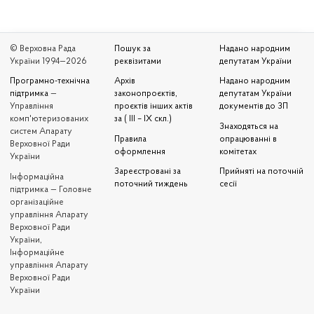
© Верховна Рада
Пошук за
Надано народним
України 1994—2026
реквізитами
депутатам України
Програмно-технічна
Архів
Надано народним
підтримка
—
законопроєктів,
депутатам України
Управління
проєктів інших актів
документів до ЗП
комп'ютеризованих
за ( III – IX скл.)
Знаходяться на
систем Апарату
Правила
опрацюванні в
Верховної Ради
оформлення
комітетах
України
Зареєстровані за
Прийняті на поточній
Iнформаційна
поточний тиждень
сесії
підтримка — Головне
організаційне
управління Апарату
Верховної Ради
України,
Інформаційне
управління Апарату
Верховної Ради
України