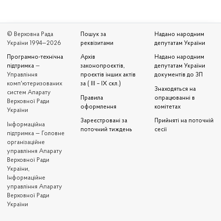
© Верховна Рада
Пошук за
Надано народним
України 1994—2026
реквізитами
депутатам України
Програмно-технічна
Архів
Надано народним
підтримка
—
законопроєктів,
депутатам України
Управління
проєктів інших актів
документів до ЗП
комп'ютеризованих
за ( III – IX скл.)
Знаходяться на
систем Апарату
Правила
опрацюванні в
Верховної Ради
оформлення
комітетах
України
Зареєстровані за
Прийняті на поточній
Iнформаційна
поточний тиждень
сесії
підтримка — Головне
організаційне
управління Апарату
Верховної Ради
України,
Інформаційне
управління Апарату
Верховної Ради
України