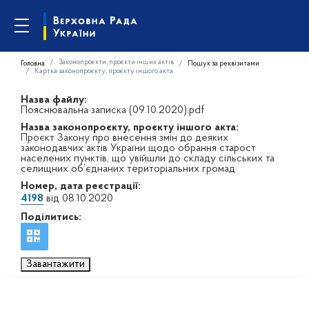
Законопроєкти, проєкти інших актів
Головна
Пошук за реквізитами
Картка законопроєкту, проєкту іншого акта
Назва файлу:
Пояснювальна записка (09.10.2020).pdf
Назва законопроєкту, проєкту іншого акта:
Проєкт Закону про внесення змін до деяких
законодавчих актів України щодо обрання старост
населених пунктів, що увійшли до складу сільських та
селищних об’єднаних територіальних громад
Номер, дата реєстрації:
4198
від 08.10.2020
Поділитись:
Завантажити