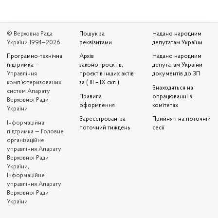
© Верховна Рада
Пошук за
Надано народним
України 1994—2026
реквізитами
депутатам України
Програмно-технічна
Архів
Надано народним
підтримка
—
законопроєктів,
депутатам України
Управління
проєктів інших актів
документів до ЗП
комп'ютеризованих
за ( III – IX скл.)
Знаходяться на
систем Апарату
Правила
опрацюванні в
Верховної Ради
оформлення
комітетах
України
Зареєстровані за
Прийняті на поточній
Iнформаційна
поточний тиждень
сесії
підтримка — Головне
організаційне
управління Апарату
Верховної Ради
України,
Інформаційне
управління Апарату
Верховної Ради
України