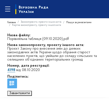
Законопроєкти, проєкти інших актів
Головна
Пошук за реквізитами
Картка законопроєкту, проєкту іншого акта
Назва файлу:
Порівняльна таблиця (09.10.2020).pdf
Назва законопроєкту, проєкту іншого акта:
Проєкт Закону про внесення змін до деяких
законодавчих актів України щодо обрання старост
населених пунктів, що увійшли до складу сільських та
селищних об’єднаних територіальних громад
Номер, дата реєстрації:
4198
від 08.10.2020
Поділитись:
Завантажити