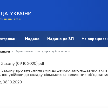
АДА УКРАЇНИ
и інших актів
єстровані
Надано
Надано до ЗП
На опрацюван
Картка законопроєкту, проєкту іншого акта
візитами
Закону (09.10.2020).pdf
 Закону про внесення змін до деяких законодавчих акті
в, що увійшли до складу сільських та селищних об’єднан
д 08.10.2020