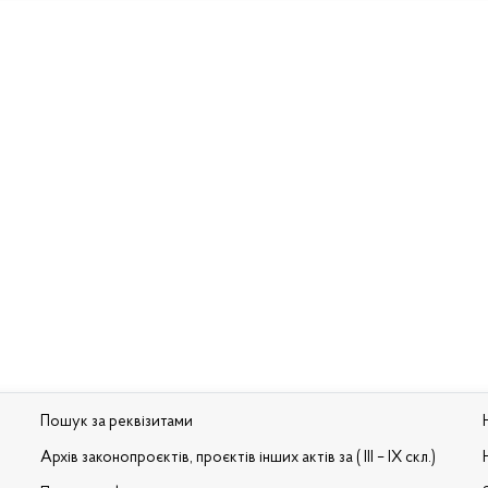
Пошук за реквізитами
Архів законопроєктів, проєктів інших актів за ( III – IX скл.)