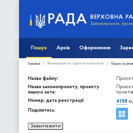
РАДА
ВЕРХОВНА Р
Законопроєкти, проєкт
Пошук
Архів
Оформлення
Заре
Законопроєкти, проєкти інших актів
Головна
Пошук за рек
Назва файлу:
Проєкт 
Назва законопроєкту, проєкту
Проєкт
іншого акта:
пункті
Номер, дата реєстрації:
4198
ві
Поділитись:
Завантажити