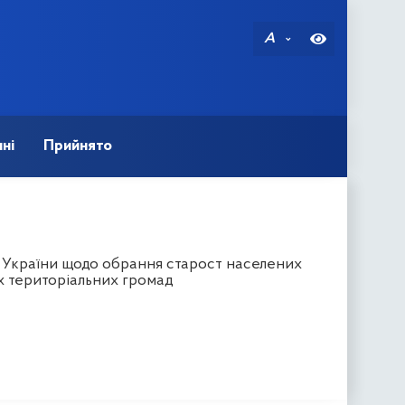
A
ні
Прийнято
в України щодо обрання старост населених
их територіальних громад