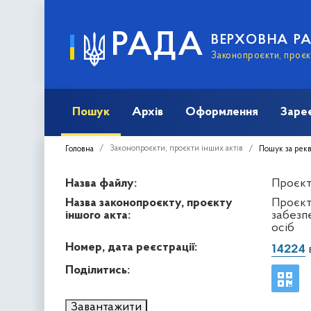
РАДА
ВЕРХОВНА Р
Законопроєкти, проєкт
Пошук
Архів
Оформлення
Заре
Законопроєкти, проєкти інших актів
Головна
Пошук за рек
Назва файлу:
Проєкт 
Назва законопроєкту, проєкту
Проєкт
іншого акта:
забезп
осіб
Номер, дата реєстрації:
14224
в
Поділитись:
Завантажити