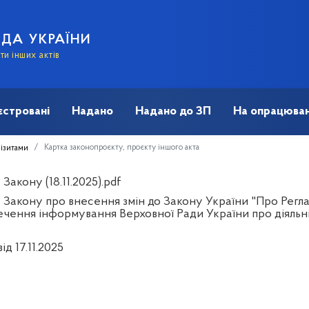
АДА УКРАЇНИ
и інших актів
єстровані
Надано
Надано до ЗП
На опрацюван
Картка законопроєкту, проєкту іншого акта
візитами
Закону (18.11.2025).pdf
 Закону про внесення змін до Закону України "Про Регл
ечення інформування Верховної Ради України про діяльні
ід 17.11.2025