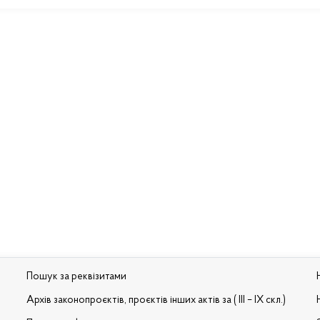
Пошук за реквізитами
Архів законопроєктів, проєктів інших актів за ( III – IX скл.)