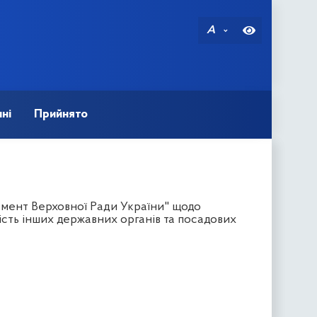
A
ні
Прийнято
амент Верховної Ради України" щодо
сть інших державних органів та посадових