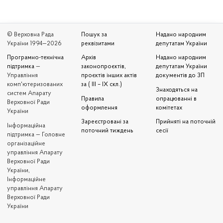
© Верховна Рада
Пошук за
Надано народним
України 1994—2026
реквізитами
депутатам України
Програмно-технічна
Архів
Надано народним
підтримка
—
законопроєктів,
депутатам України
Управління
проєктів інших актів
документів до ЗП
комп'ютеризованих
за ( III – IX скл.)
Знаходяться на
систем Апарату
Правила
опрацюванні в
Верховної Ради
оформлення
комітетах
України
Зареєстровані за
Прийняті на поточній
Iнформаційна
поточний тиждень
сесії
підтримка — Головне
організаційне
управління Апарату
Верховної Ради
України,
Інформаційне
управління Апарату
Верховної Ради
України