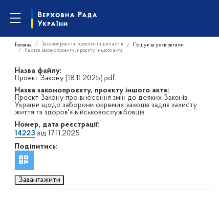
Законопроєкти, проєкти інших актів
Головна
Пошук за реквізитами
Картка законопроєкту, проєкту іншого акта
Назва файлу:
Проєкт Закону (18.11.2025).pdf
Назва законопроєкту, проєкту іншого акта:
Проєкт Закону про внесення змін до деяких Законів
України щодо заборони окремих заходів задля захисту
життя та здоров'я військовослужбовців
Номер, дата реєстрації:
14223
від 17.11.2025
Поділитись:
Завантажити