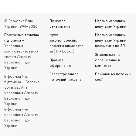
© Верховна Рада
Пошук за
Надано народним
України 1994—2026
реквізитами
депутатам України
Програмно-технічна
Архів
Надано народним
підтримка
—
законопроєктів,
депутатам України
Управління
проєктів інших актів
документів до ЗП
комп'ютеризованих
за ( III – IX скл.)
Знаходяться на
систем Апарату
Правила
опрацюванні в
Верховної Ради
оформлення
комітетах
України
Зареєстровані за
Прийняті на поточній
Iнформаційна
поточний тиждень
сесії
підтримка — Головне
організаційне
управління Апарату
Верховної Ради
України,
Інформаційне
управління Апарату
Верховної Ради
України