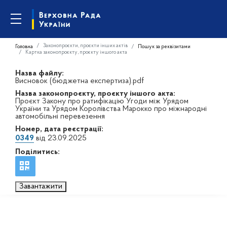
Законопроєкти, проєкти інших актів
Головна
Пошук за реквізитами
Картка законопроєкту, проєкту іншого акта
Назва файлу:
Висновок (бюджетна експертиза).pdf
Назва законопроєкту, проєкту іншого акта:
Проєкт Закону про ратифікацію Угоди між Урядом
України та Урядом Королівства Марокко про міжнародні
автомобільні перевезення
Номер, дата реєстрації:
0349
від 23.09.2025
Поділитись:
Завантажити