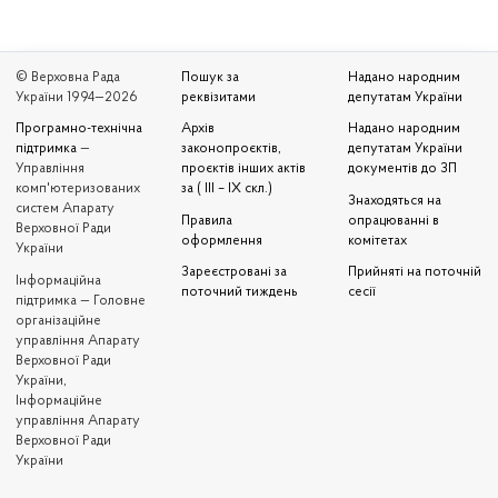
© Верховна Рада
Пошук за
Надано народним
України 1994—2026
реквізитами
депутатам України
Програмно-технічна
Архів
Надано народним
підтримка
—
законопроєктів,
депутатам України
Управління
проєктів інших актів
документів до ЗП
комп'ютеризованих
за ( III – IX скл.)
Знаходяться на
систем Апарату
Правила
опрацюванні в
Верховної Ради
оформлення
комітетах
України
Зареєстровані за
Прийняті на поточній
Iнформаційна
поточний тиждень
сесії
підтримка — Головне
організаційне
управління Апарату
Верховної Ради
України,
Інформаційне
управління Апарату
Верховної Ради
України