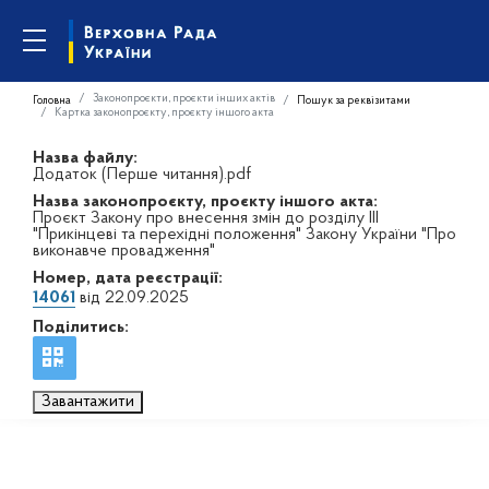
Законопроєкти, проєкти інших актів
Головна
Пошук за реквізитами
Картка законопроєкту, проєкту іншого акта
Назва файлу:
Додаток (Перше читання).pdf
Назва законопроєкту, проєкту іншого акта:
Проєкт Закону про внесення змін до розділу ІІІ
"Прикінцеві та перехідні положення" Закону України "Про
виконавче провадження"
Номер, дата реєстрації:
14061
від 22.09.2025
Поділитись:
Завантажити