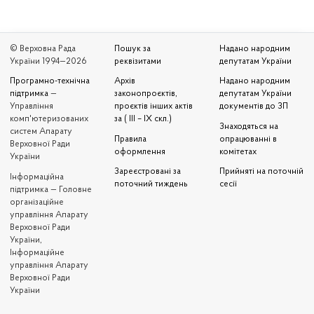
© Верховна Рада
Пошук за
Надано народним
України 1994—2026
реквізитами
депутатам України
Програмно-технічна
Архів
Надано народним
підтримка
—
законопроєктів,
депутатам України
Управління
проєктів інших актів
документів до ЗП
комп'ютеризованих
за ( III – IX скл.)
Знаходяться на
систем Апарату
Правила
опрацюванні в
Верховної Ради
оформлення
комітетах
України
Зареєстровані за
Прийняті на поточній
Iнформаційна
поточний тиждень
сесії
підтримка — Головне
організаційне
управління Апарату
Верховної Ради
України,
Інформаційне
управління Апарату
Верховної Ради
України