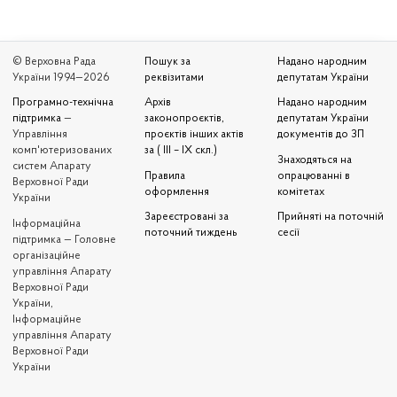
© Верховна Рада
Пошук за
Надано народним
України 1994—2026
реквізитами
депутатам України
Програмно-технічна
Архів
Надано народним
підтримка
—
законопроєктів,
депутатам України
Управління
проєктів інших актів
документів до ЗП
комп'ютеризованих
за ( III – IX скл.)
Знаходяться на
систем Апарату
Правила
опрацюванні в
Верховної Ради
оформлення
комітетах
України
Зареєстровані за
Прийняті на поточній
Iнформаційна
поточний тиждень
сесії
підтримка — Головне
організаційне
управління Апарату
Верховної Ради
України,
Інформаційне
управління Апарату
Верховної Ради
України