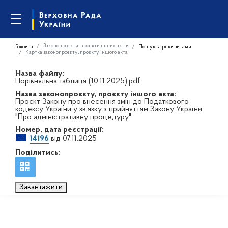
Законопроєкти, проєкти інших актів
Головна
Пошук за реквізитами
Картка законопроєкту, проєкту іншого акта
Назва файлу:
Порівняльна таблиця (10.11.2025).pdf
Назва законопроєкту, проєкту іншого акта:
Проєкт Закону про внесення змін до Податкового
кодексу України у зв’язку з прийняттям Закону України
"Про адміністративну процедуру"
Номер, дата реєстрації:
14196
від 07.11.2025
Поділитись:
Завантажити