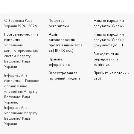
© Верховна Рада
Пошук за
Надано народним
України 1994—2026
реквізитами
депутатам України
Програмно-технічна
Архів
Надано народним
підтримка
—
законопроєктів,
депутатам України
Управління
проєктів інших актів
документів до ЗП
комп'ютеризованих
за ( III – IX скл.)
Знаходяться на
систем Апарату
Правила
опрацюванні в
Верховної Ради
оформлення
комітетах
України
Зареєстровані за
Прийняті на поточній
Iнформаційна
поточний тиждень
сесії
підтримка — Головне
організаційне
управління Апарату
Верховної Ради
України,
Інформаційне
управління Апарату
Верховної Ради
України