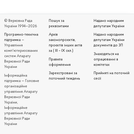
© Верховна Рада
Пошук за
Надано народним
України 1994—2026
реквізитами
депутатам України
Програмно-технічна
Архів
Надано народним
підтримка
—
законопроєктів,
депутатам України
Управління
проєктів інших актів
документів до ЗП
комп'ютеризованих
за ( III – IX скл.)
Знаходяться на
систем Апарату
Правила
опрацюванні в
Верховної Ради
оформлення
комітетах
України
Зареєстровані за
Прийняті на поточній
Iнформаційна
поточний тиждень
сесії
підтримка — Головне
організаційне
управління Апарату
Верховної Ради
України,
Інформаційне
управління Апарату
Верховної Ради
України