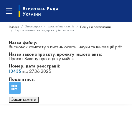
Законопроєкти, проєкти інших актів
Головна
Пошук за реквізитами
Картка законопроєкту, проєкту іншого акта
Назва файлу:
Висновок комітету з питань освіти, науки та інновацій.pdf
Назва законопроєкту, проєкту іншого акта:
Проєкт Закону про оцінку майна
Номер, дата реєстрації:
13435
від 27.06.2025
Поділитись:
Завантажити