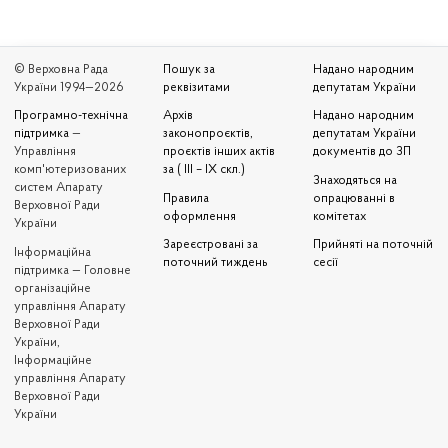
© Верховна Рада
Пошук за
Надано народним
України 1994—2026
реквізитами
депутатам України
Програмно-технічна
Архів
Надано народним
підтримка
—
законопроєктів,
депутатам України
Управління
проєктів інших актів
документів до ЗП
комп'ютеризованих
за ( III – IX скл.)
Знаходяться на
систем Апарату
Правила
опрацюванні в
Верховної Ради
оформлення
комітетах
України
Зареєстровані за
Прийняті на поточній
Iнформаційна
поточний тиждень
сесії
підтримка — Головне
організаційне
управління Апарату
Верховної Ради
України,
Інформаційне
управління Апарату
Верховної Ради
України