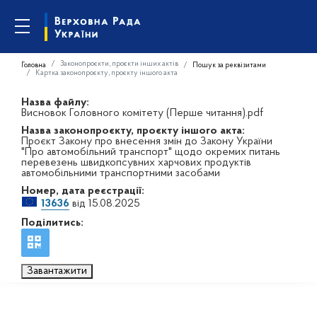
Законопроєкти, проєкти інших актів
Головна
Пошук за реквізитами
Картка законопроєкту, проєкту іншого акта
Назва файлу:
Висновок Головного комітету (Перше читання).pdf
Назва законопроєкту, проєкту іншого акта:
Проєкт Закону про внесення змін до Закону України
"Про автомобільний транспорт" щодо окремих питань
перевезень швидкопсувних харчових продуктів
автомобільними транспортними засобами
Номер, дата реєстрації:
13636
від 15.08.2025
Поділитись:
Завантажити