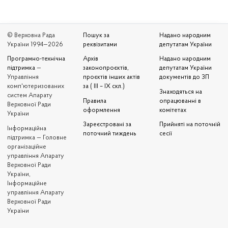
© Верховна Рада
Пошук за
Надано народним
України 1994—2026
реквізитами
депутатам України
Програмно-технічна
Архів
Надано народним
підтримка
—
законопроєктів,
депутатам України
Управління
проєктів інших актів
документів до ЗП
комп'ютеризованих
за ( III – IX скл.)
Знаходяться на
систем Апарату
Правила
опрацюванні в
Верховної Ради
оформлення
комітетах
України
Зареєстровані за
Прийняті на поточній
Iнформаційна
поточний тиждень
сесії
підтримка — Головне
організаційне
управління Апарату
Верховної Ради
України,
Інформаційне
управління Апарату
Верховної Ради
України