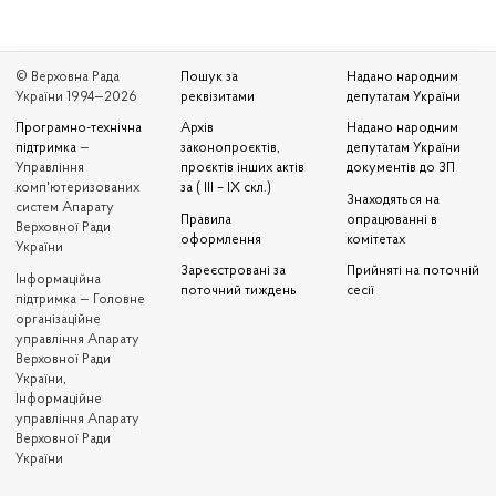
© Верховна Рада
Пошук за
Надано народним
України 1994—2026
реквізитами
депутатам України
Програмно-технічна
Архів
Надано народним
підтримка
—
законопроєктів,
депутатам України
Управління
проєктів інших актів
документів до ЗП
комп'ютеризованих
за ( III – IX скл.)
Знаходяться на
систем Апарату
Правила
опрацюванні в
Верховної Ради
оформлення
комітетах
України
Зареєстровані за
Прийняті на поточній
Iнформаційна
поточний тиждень
сесії
підтримка — Головне
організаційне
управління Апарату
Верховної Ради
України,
Інформаційне
управління Апарату
Верховної Ради
України