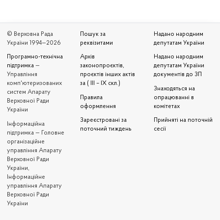
© Верховна Рада
Пошук за
Надано народним
України 1994—2026
реквізитами
депутатам України
Програмно-технічна
Архів
Надано народним
підтримка
—
законопроєктів,
депутатам України
Управління
проєктів інших актів
документів до ЗП
комп'ютеризованих
за ( III – IX скл.)
Знаходяться на
систем Апарату
Правила
опрацюванні в
Верховної Ради
оформлення
комітетах
України
Зареєстровані за
Прийняті на поточній
Iнформаційна
поточний тиждень
сесії
підтримка — Головне
організаційне
управління Апарату
Верховної Ради
України,
Інформаційне
управління Апарату
Верховної Ради
України