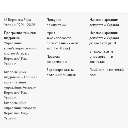
© Верховна Рада
Пошук за
Надано народним
України 1994—2026
реквізитами
депутатам України
Програмно-технічна
Архів
Надано народним
підтримка
—
законопроєктів,
депутатам України
Управління
проєктів інших актів
документів до ЗП
комп'ютеризованих
за ( III – IX скл.)
Знаходяться на
систем Апарату
Правила
опрацюванні в
Верховної Ради
оформлення
комітетах
України
Зареєстровані за
Прийняті на поточній
Iнформаційна
поточний тиждень
сесії
підтримка — Головне
організаційне
управління Апарату
Верховної Ради
України,
Інформаційне
управління Апарату
Верховної Ради
України