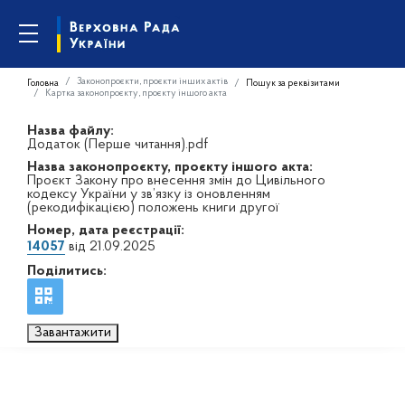
Законопроєкти, проєкти інших актів
Головна
Пошук за реквізитами
Картка законопроєкту, проєкту іншого акта
Назва файлу:
Додаток (Перше читання).pdf
Назва законопроєкту, проєкту іншого акта:
Проєкт Закону про внесення змін до Цивільного
кодексу України у зв’язку із оновленням
(рекодифікацією) положень книги другої
Номер, дата реєстрації:
14057
від 21.09.2025
Поділитись:
Завантажити