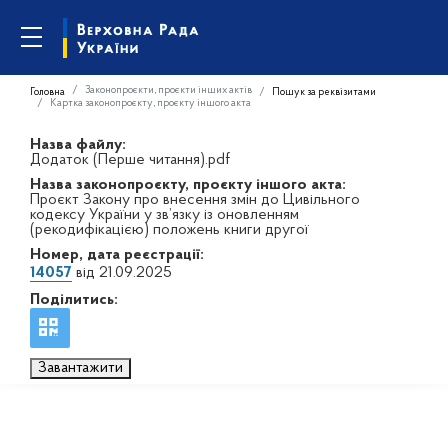
Законопроєкти, проєкти інших актів
Головна
Пошук за реквізитами
Картка законопроєкту, проєкту іншого акта
Назва файлу:
Додаток (Перше читання).pdf
Назва законопроєкту, проєкту іншого акта:
Проєкт Закону про внесення змін до Цивільного
кодексу України у зв’язку із оновленням
(рекодифікацією) положень книги другої
Номер, дата реєстрації:
14057
від 21.09.2025
Поділитись:
Завантажити