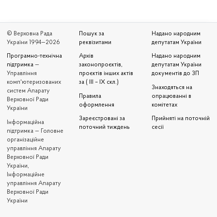
© Верховна Рада
Пошук за
Надано народним
України 1994—2026
реквізитами
депутатам України
Програмно-технічна
Архів
Надано народним
підтримка
—
законопроєктів,
депутатам України
Управління
проєктів інших актів
документів до ЗП
комп'ютеризованих
за ( III – IX скл.)
Знаходяться на
систем Апарату
Правила
опрацюванні в
Верховної Ради
оформлення
комітетах
України
Зареєстровані за
Прийняті на поточній
Iнформаційна
поточний тиждень
сесії
підтримка — Головне
організаційне
управління Апарату
Верховної Ради
України,
Інформаційне
управління Апарату
Верховної Ради
України