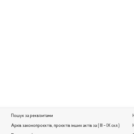
Пошук за реквізитами
Архів законопроєктів, проєктів інших актів за ( III – IX скл.)