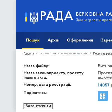
РАДА
ВЕРХОВНА Р
Законопроєкти, проєкт
Пошук
Архів
Оформлення
Заре
Законопроєкти, проєкти інших актів
Головна
Пошук за рек
Назва файлу:
Виснов
Назва законопроєкту, проєкту
Проєкт
іншого акта:
положе
Номер, дата реєстрації:
14057
в
Поділитись:
Завантажити