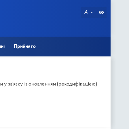
A
ні
Прийнято
 у зв’язку із оновленням (рекодифікацією)