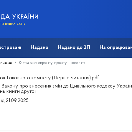
АДА УКРАЇНИ
и інших актів
єстровані
Надано
Надано до ЗП
На опрацюван
Картка законопроєкту, проєкту іншого акта
візитами
ок Головного комітету (Перше читання).pdf
 Закону про внесення змін до Цивільного кодексу України
нь книги другої
ід 21.09.2025