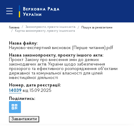
Законопроєкти, проєкти інших актів
Головна
Пошук за реквізитами
Картка законопроєкту, проєкту іншого акта
Назва файлу:
Науково-експертний висновок (Перше читання).pdf
Назва законопроєкту, проєкту іншого акта:
Проєкт Закону про внесення змін до деяких
законодавчих актів України щодо забезпечення
прозорого та ефективного розпорядження об'єктами
державної та комунальної власності для цілей
інвестиційної діяльності
Номер, дата реєстрації:
14039
від 15.09.2025
Поділитись:
Завантажити