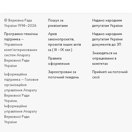
© Верховна Рада
Пошук за
Надано народним
України 1994—2026
реквізитами
депутатам України
Програмно-технічна
Архів
Надано народним
підтримка
—
законопроєктів,
депутатам України
Управління
проєктів інших актів
документів до ЗП
комп'ютеризованих
за ( III – IX скл.)
Знаходяться на
систем Апарату
Правила
опрацюванні в
Верховної Ради
оформлення
комітетах
України
Зареєстровані за
Прийняті на поточній
Iнформаційна
поточний тиждень
сесії
підтримка — Головне
організаційне
управління Апарату
Верховної Ради
України,
Інформаційне
управління Апарату
Верховної Ради
України