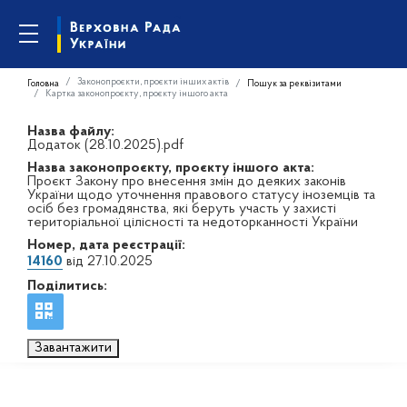
Законопроєкти, проєкти інших актів
Головна
Пошук за реквізитами
Картка законопроєкту, проєкту іншого акта
Назва файлу:
Додаток (28.10.2025).pdf
Назва законопроєкту, проєкту іншого акта:
Проєкт Закону про внесення змін до деяких законів
України щодо уточнення правового статусу іноземців та
осіб без громадянства, які беруть участь у захисті
територіальної цілісності та недоторканності України
Номер, дата реєстрації:
14160
від 27.10.2025
Поділитись:
Завантажити