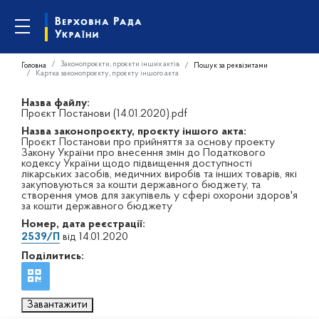
Законопроєкти, проєкти інших актів
Головна
Пошук за реквізитами
Картка законопроєкту, проєкту іншого акта
Назва файлу:
Проєкт Постанови (14.01.2020).pdf
Назва законопроєкту, проєкту іншого акта:
Проєкт Постанови про прийняття за основу проекту
Закону України про внесення змін до Податкового
кодексу України щодо підвищення доступності
лікарських засобів, медичних виробів та інших товарів, які
закуповуються за кошти державного бюджету, та
створення умов для закупівель у сфері охорони здоров'я
за кошти державного бюджету
Номер, дата реєстрації:
2539/П
від 14.01.2020
Поділитись:
Завантажити