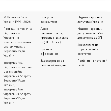
© Верховна Рада
Пошук за
Надано народним
України 1994—2026
реквізитами
депутатам України
Програмно-технічна
Архів
Надано народним
підтримка
—
законопроєктів,
депутатам України
Управління
проєктів інших актів
документів до ЗП
комп'ютеризованих
за ( III – IX скл.)
Знаходяться на
систем Апарату
Правила
опрацюванні в
Верховної Ради
оформлення
комітетах
України
Зареєстровані за
Прийняті на поточній
Iнформаційна
поточний тиждень
сесії
підтримка — Головне
організаційне
управління Апарату
Верховної Ради
України,
Інформаційне
управління Апарату
Верховної Ради
України