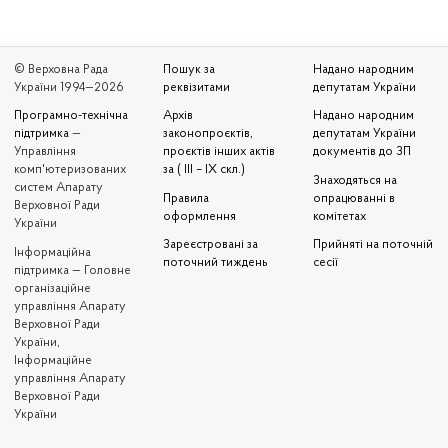
© Верховна Рада
Пошук за
Надано народним
України 1994—2026
реквізитами
депутатам України
Програмно-технічна
Архів
Надано народним
підтримка
—
законопроєктів,
депутатам України
Управління
проєктів інших актів
документів до ЗП
комп'ютеризованих
за ( III – IX скл.)
Знаходяться на
систем Апарату
Правила
опрацюванні в
Верховної Ради
оформлення
комітетах
України
Зареєстровані за
Прийняті на поточній
Iнформаційна
поточний тиждень
сесії
підтримка — Головне
організаційне
управління Апарату
Верховної Ради
України,
Інформаційне
управління Апарату
Верховної Ради
України