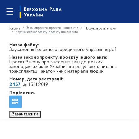
Законопроєкти, проєкти інших актів
Головна
Пошук за реквізитами
Картка законопроєкту, проєкту іншого акта
Назва файлу:
Зауваження Головного юридичного управління.pdf
Назва законопроєкту, проєкту іншого акта:
Проєкт Закону про внесення змін до деяких
законодавчих актів України, що регулюють питання
трансплантації анатомічних матеріалів людині
Номер, дата реєстрації:
2457
від 15.11.2019
Поділитись:
Завантажити