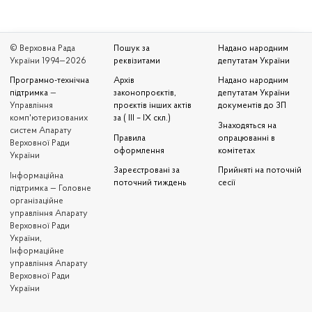
© Верховна Рада
Пошук за
Надано народним
України 1994—2026
реквізитами
депутатам України
Програмно-технічна
Архів
Надано народним
підтримка
—
законопроєктів,
депутатам України
Управління
проєктів інших актів
документів до ЗП
комп'ютеризованих
за ( III – IX скл.)
Знаходяться на
систем Апарату
Правила
опрацюванні в
Верховної Ради
оформлення
комітетах
України
Зареєстровані за
Прийняті на поточній
Iнформаційна
поточний тиждень
сесії
підтримка — Головне
організаційне
управління Апарату
Верховної Ради
України,
Інформаційне
управління Апарату
Верховної Ради
України