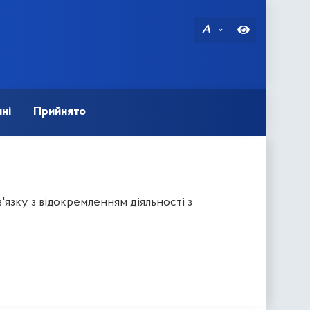
A
ні
Прийнято
'язку з відокремленням діяльності з