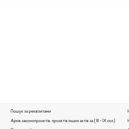
Пошук за реквізитами
Архів законопроєктів, проєктів інших актів за ( III – IX скл.)