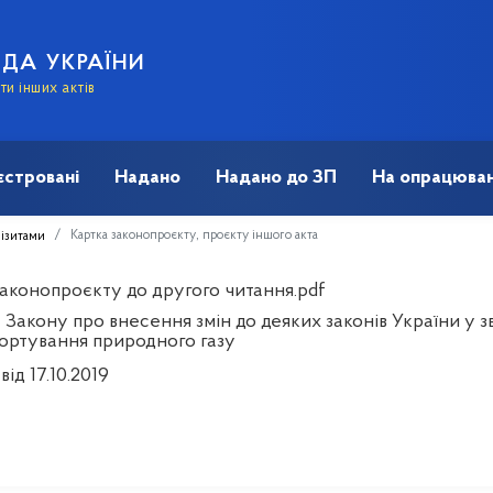
АДА УКРАЇНИ
и інших актів
єстровані
Надано
Надано до ЗП
На опрацюван
Картка законопроєкту, проєкту іншого акта
візитами
законопроєкту до другого читання.pdf
Закону про внесення змін до деяких законів України у зв
ортування природного газу
від 17.10.2019