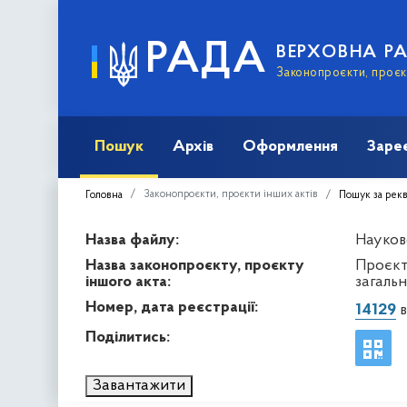
РАДА
ВЕРХОВНА Р
Законопроєкти, проєкт
Пошук
Архів
Оформлення
Заре
Законопроєкти, проєкти інших актів
Головна
Пошук за рек
Назва файлу:
Науков
Назва законопроєкту, проєкту
Проєкт
іншого акта:
загальн
Номер, дата реєстрації:
14129
в
Поділитись:
Завантажити