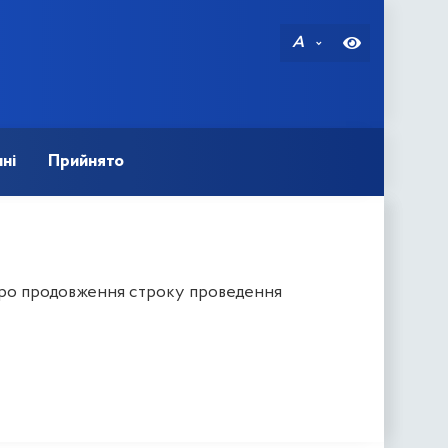
A
ні
Прийнято
Про продовження строку проведення