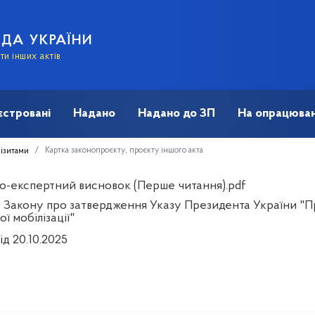
АДА УКРАЇНИ
и інших актів
єстровані
Надано
Надано до ЗП
На опрацюван
Картка законопроєкту, проєкту іншого акта
візитами
о-експертний висновок (Перше читання).pdf
 Закону про затвердження Указу Президента України "
ої мобілізації"
ід 20.10.2025