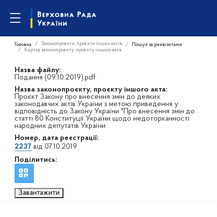
Законопроєкти, проєкти інших актів
Головна
Пошук за реквізитами
Картка законопроєкту, проєкту іншого акта
Назва файлу:
Подання (09.10.2019).pdf
Назва законопроєкту, проєкту іншого акта:
Проєкт Закону про внесення змін до деяких
законодавчих актів України з метою приведення у
відповідність до Закону України "Про внесення змін до
статті 80 Конституції України щодо недоторканності
народних депутатів України
Номер, дата реєстрації:
2237
від 07.10.2019
Поділитись:
Завантажити