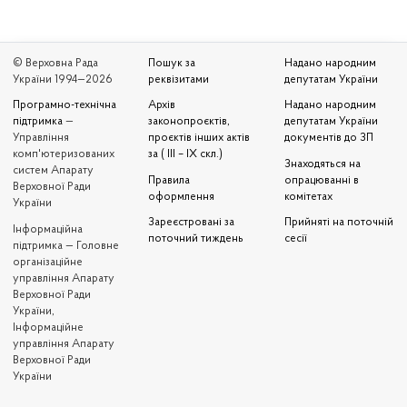
© Верховна Рада
Пошук за
Надано народним
України 1994—2026
реквізитами
депутатам України
Програмно-технічна
Архів
Надано народним
підтримка
—
законопроєктів,
депутатам України
Управління
проєктів інших актів
документів до ЗП
комп'ютеризованих
за ( III – IX скл.)
Знаходяться на
систем Апарату
Правила
опрацюванні в
Верховної Ради
оформлення
комітетах
України
Зареєстровані за
Прийняті на поточній
Iнформаційна
поточний тиждень
сесії
підтримка — Головне
організаційне
управління Апарату
Верховної Ради
України,
Інформаційне
управління Апарату
Верховної Ради
України