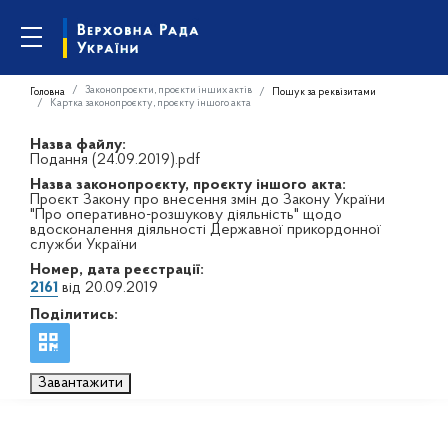
Законопроєкти, проєкти інших актів
Головна
Пошук за реквізитами
Картка законопроєкту, проєкту іншого акта
Назва файлу:
Подання (24.09.2019).pdf
Назва законопроєкту, проєкту іншого акта:
Проєкт Закону про внесення змін до Закону України
"Про оперативно-розшукову діяльність" щодо
вдосконалення діяльності Державної прикордонної
служби України
Номер, дата реєстрації:
2161
від 20.09.2019
Поділитись:
Завантажити