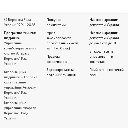
© Верховна Рада
Пошук за
Надано народним
України 1994—2026
реквізитами
депутатам України
Програмно-технічна
Архів
Надано народним
підтримка
—
законопроєктів,
депутатам України
Управління
проєктів інших актів
документів до ЗП
комп'ютеризованих
за ( III – IX скл.)
Знаходяться на
систем Апарату
Правила
опрацюванні в
Верховної Ради
оформлення
комітетах
України
Зареєстровані за
Прийняті на поточній
Iнформаційна
поточний тиждень
сесії
підтримка — Головне
організаційне
управління Апарату
Верховної Ради
України,
Інформаційне
управління Апарату
Верховної Ради
України