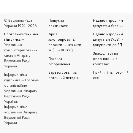
© Верховна Рада
Пошук за
Надано народним
України 1994—2026
реквізитами
депутатам України
Програмно-технічна
Архів
Надано народним
підтримка
—
законопроєктів,
депутатам України
Управління
проєктів інших актів
документів до ЗП
комп'ютеризованих
за ( III – IX скл.)
Знаходяться на
систем Апарату
Правила
опрацюванні в
Верховної Ради
оформлення
комітетах
України
Зареєстровані за
Прийняті на поточній
Iнформаційна
поточний тиждень
сесії
підтримка — Головне
організаційне
управління Апарату
Верховної Ради
України,
Інформаційне
управління Апарату
Верховної Ради
України