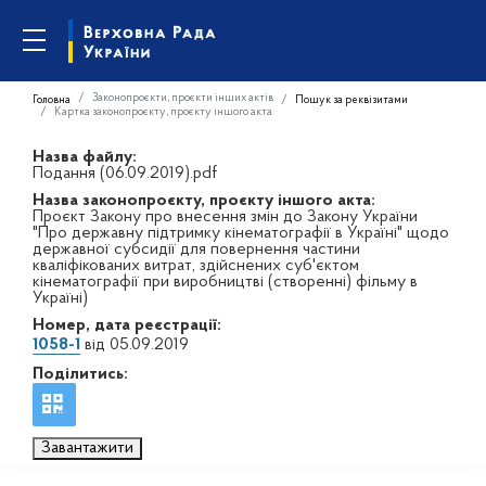
Законопроєкти, проєкти інших актів
Головна
Пошук за реквізитами
Картка законопроєкту, проєкту іншого акта
Назва файлу:
Подання (06.09.2019).pdf
Назва законопроєкту, проєкту іншого акта:
Проєкт Закону про внесення змін до Закону України
"Про державну підтримку кінематографії в Україні" щодо
державної субсидії для повернення частини
кваліфікованих витрат, здійснених суб'єктом
кінематографії при виробництві (створенні) фільму в
Україні)
Номер, дата реєстрації:
1058-1
від 05.09.2019
Поділитись:
Завантажити