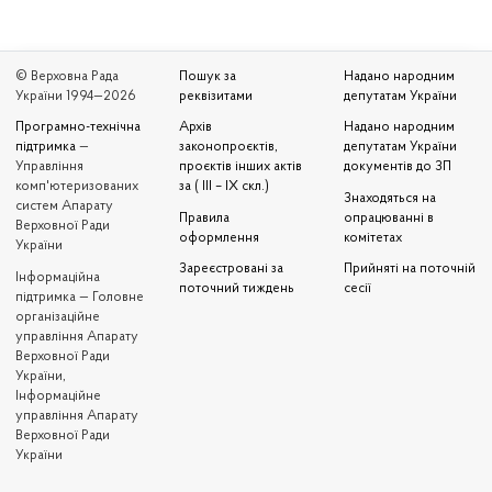
© Верховна Рада
Пошук за
Надано народним
України 1994—2026
реквізитами
депутатам України
Програмно-технічна
Архів
Надано народним
підтримка
—
законопроєктів,
депутатам України
Управління
проєктів інших актів
документів до ЗП
комп'ютеризованих
за ( III – IX скл.)
Знаходяться на
систем Апарату
Правила
опрацюванні в
Верховної Ради
оформлення
комітетах
України
Зареєстровані за
Прийняті на поточній
Iнформаційна
поточний тиждень
сесії
підтримка — Головне
організаційне
управління Апарату
Верховної Ради
України,
Інформаційне
управління Апарату
Верховної Ради
України