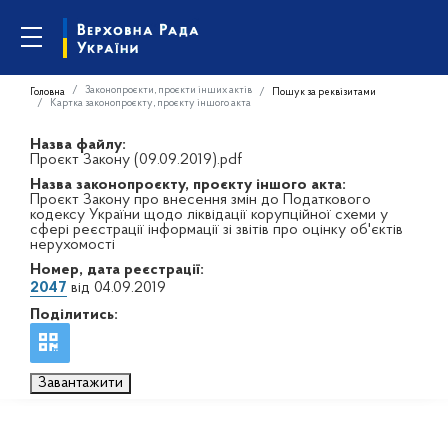
Законопроєкти, проєкти інших актів
Головна
Пошук за реквізитами
Картка законопроєкту, проєкту іншого акта
Назва файлу:
Проєкт Закону (09.09.2019).pdf
Назва законопроєкту, проєкту іншого акта:
Проєкт Закону про внесення змін до Податкового
кодексу України щодо ліквідації корупційної схеми у
сфері реєстрації інформації зі звітів про оцінку об'єктів
нерухомості
Номер, дата реєстрації:
2047
від 04.09.2019
Поділитись:
Завантажити