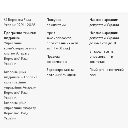
© Верховна Рада
Пошук за
Надано народним
України 1994—2026
реквізитами
депутатам України
Програмно-технічна
Архів
Надано народним
підтримка
—
законопроєктів,
депутатам України
Управління
проєктів інших актів
документів до ЗП
комп'ютеризованих
за ( III – IX скл.)
Знаходяться на
систем Апарату
Правила
опрацюванні в
Верховної Ради
оформлення
комітетах
України
Зареєстровані за
Прийняті на поточній
Iнформаційна
поточний тиждень
сесії
підтримка — Головне
організаційне
управління Апарату
Верховної Ради
України,
Інформаційне
управління Апарату
Верховної Ради
України