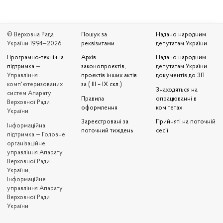
© Верховна Рада
Пошук за
Надано народним
України 1994—2026
реквізитами
депутатам України
Програмно-технічна
Архів
Надано народним
підтримка
—
законопроєктів,
депутатам України
Управління
проєктів інших актів
документів до ЗП
комп'ютеризованих
за ( III – IX скл.)
Знаходяться на
систем Апарату
Правила
опрацюванні в
Верховної Ради
оформлення
комітетах
України
Зареєстровані за
Прийняті на поточній
Iнформаційна
поточний тиждень
сесії
підтримка — Головне
організаційне
управління Апарату
Верховної Ради
України,
Інформаційне
управління Апарату
Верховної Ради
України