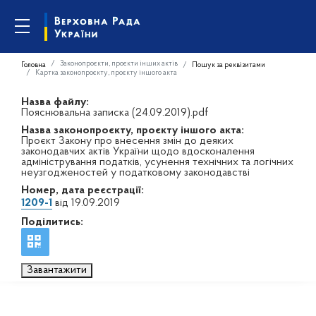
Законопроєкти, проєкти інших актів
Головна
Пошук за реквізитами
Картка законопроєкту, проєкту іншого акта
Назва файлу:
Пояснювальна записка (24.09.2019).pdf
Назва законопроєкту, проєкту іншого акта:
Проєкт Закону про внесення змін до деяких
законодавчих актів України щодо вдосконалення
адміністрування податків, усунення технічних та логічних
неузгодженостей у податковому законодавстві
Номер, дата реєстрації:
1209-1
від 19.09.2019
Поділитись:
Завантажити