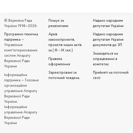
© Верховна Рада
Пошук за
Надано народним
України 1994—2026
реквізитами
депутатам України
Програмно-технічна
Архів
Надано народним
підтримка
—
законопроєктів,
депутатам України
Управління
проєктів інших актів
документів до ЗП
комп'ютеризованих
за ( III – IX скл.)
Знаходяться на
систем Апарату
Правила
опрацюванні в
Верховної Ради
оформлення
комітетах
України
Зареєстровані за
Прийняті на поточній
Iнформаційна
поточний тиждень
сесії
підтримка — Головне
організаційне
управління Апарату
Верховної Ради
України,
Інформаційне
управління Апарату
Верховної Ради
України