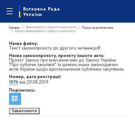
Законопроєкти, проєкти інших актів
Головна
Пошук за реквізитами
Картка законопроєкту, проєкту іншого акта
Назва файлу:
Текст законопроєкту до другого читання.pdf
Назва законопроєкту, проєкту іншого акта:
Проєкт Закону про внесення змін до Закону України
"Про публічні закупівлі" та деяких інших законодавчих
актів України щодо вдосконалення публічних закупівель
Номер, дата реєстрації:
1076
від 29.08.2019
Поділитись:
Завантажити