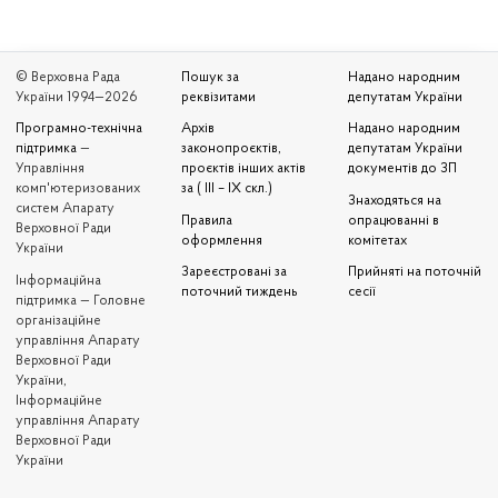
© Верховна Рада
Пошук за
Надано народним
України 1994—2026
реквізитами
депутатам України
Програмно-технічна
Архів
Надано народним
підтримка
—
законопроєктів,
депутатам України
Управління
проєктів інших актів
документів до ЗП
комп'ютеризованих
за ( III – IX скл.)
Знаходяться на
систем Апарату
Правила
опрацюванні в
Верховної Ради
оформлення
комітетах
України
Зареєстровані за
Прийняті на поточній
Iнформаційна
поточний тиждень
сесії
підтримка — Головне
організаційне
управління Апарату
Верховної Ради
України,
Інформаційне
управління Апарату
Верховної Ради
України