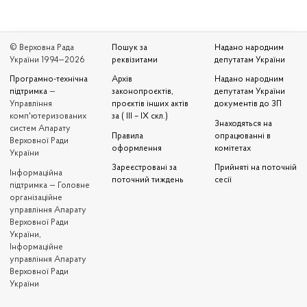
© Верховна Рада
Пошук за
Надано народним
України 1994—2026
реквізитами
депутатам України
Програмно-технічна
Архів
Надано народним
підтримка
—
законопроєктів,
депутатам України
Управління
проєктів інших актів
документів до ЗП
комп'ютеризованих
за ( III – IX скл.)
Знаходяться на
систем Апарату
Правила
опрацюванні в
Верховної Ради
оформлення
комітетах
України
Зареєстровані за
Прийняті на поточній
Iнформаційна
поточний тиждень
сесії
підтримка — Головне
організаційне
управління Апарату
Верховної Ради
України,
Інформаційне
управління Апарату
Верховної Ради
України