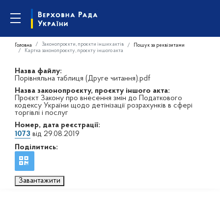
Законопроєкти, проєкти інших актів
Головна
Пошук за реквізитами
Картка законопроєкту, проєкту іншого акта
Назва файлу:
Порівняльна таблиця (Друге читання).pdf
Назва законопроєкту, проєкту іншого акта:
Проєкт Закону про внесення змін до Податкового
кодексу України щодо детінізації розрахунків в сфері
торгівлі і послуг
Номер, дата реєстрації:
1073
від 29.08.2019
Поділитись:
Завантажити