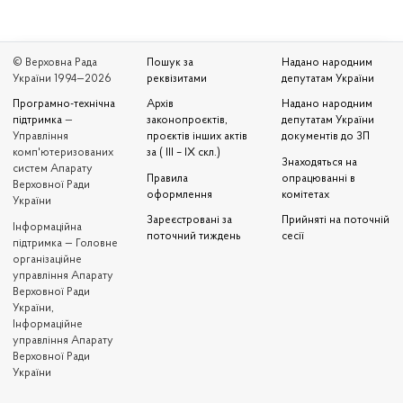
© Верховна Рада
Пошук за
Надано народним
України 1994—2026
реквізитами
депутатам України
Програмно-технічна
Архів
Надано народним
підтримка
—
законопроєктів,
депутатам України
Управління
проєктів інших актів
документів до ЗП
комп'ютеризованих
за ( III – IX скл.)
Знаходяться на
систем Апарату
Правила
опрацюванні в
Верховної Ради
оформлення
комітетах
України
Зареєстровані за
Прийняті на поточній
Iнформаційна
поточний тиждень
сесії
підтримка — Головне
організаційне
управління Апарату
Верховної Ради
України,
Інформаційне
управління Апарату
Верховної Ради
України