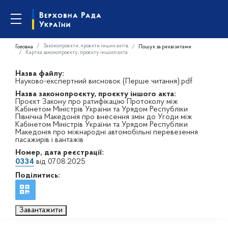
Законопроєкти, проєкти інших актів
Головна
Пошук за реквізитами
Картка законопроєкту, проєкту іншого акта
Назва файлу:
Науково-експертний висновок (Перше читання).pdf
Назва законопроєкту, проєкту іншого акта:
Проєкт Закону про ратифікацію Протоколу між
Кабінетом Міністрів України та Урядом Республіки
Північна Македонія про внесення змін до Угоди між
Кабінетом Міністрів України та Урядом Республіки
Македонія про міжнародні автомобільні перевезення
пасажирів і вантажів
Номер, дата реєстрації:
0334
від 07.08.2025
Поділитись:
Завантажити