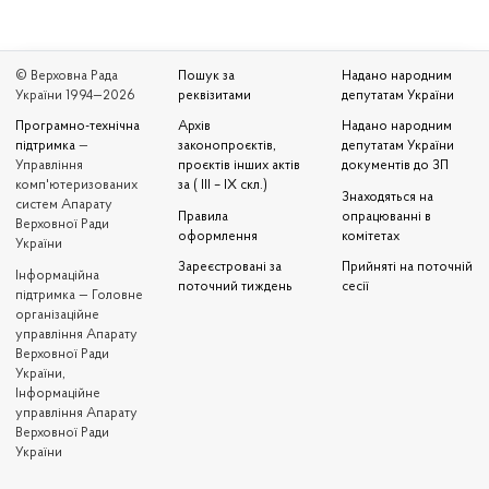
© Верховна Рада
Пошук за
Надано народним
України 1994—2026
реквізитами
депутатам України
Програмно-технічна
Архів
Надано народним
підтримка
—
законопроєктів,
депутатам України
Управління
проєктів інших актів
документів до ЗП
комп'ютеризованих
за ( III – IX скл.)
Знаходяться на
систем Апарату
Правила
опрацюванні в
Верховної Ради
оформлення
комітетах
України
Зареєстровані за
Прийняті на поточній
Iнформаційна
поточний тиждень
сесії
підтримка — Головне
організаційне
управління Апарату
Верховної Ради
України,
Інформаційне
управління Апарату
Верховної Ради
України