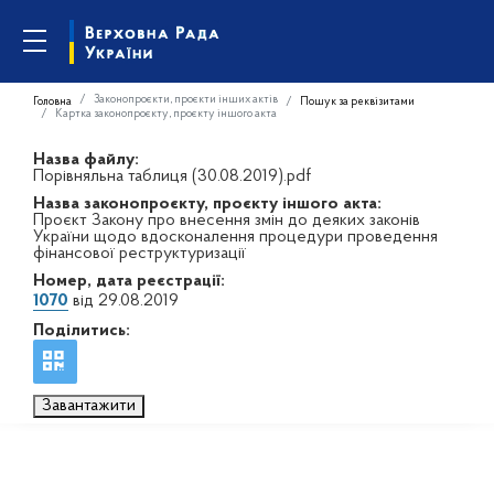
Законопроєкти, проєкти інших актів
Головна
Пошук за реквізитами
Картка законопроєкту, проєкту іншого акта
Назва файлу:
Порівняльна таблиця (30.08.2019).pdf
Назва законопроєкту, проєкту іншого акта:
Проєкт Закону про внесення змін до деяких законів
України щодо вдосконалення процедури проведення
фінансової реструктуризації
Номер, дата реєстрації:
1070
від 29.08.2019
Поділитись:
Завантажити