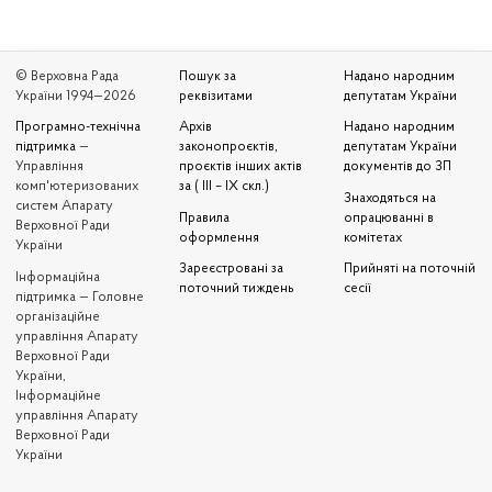
© Верховна Рада
Пошук за
Надано народним
України 1994—2026
реквізитами
депутатам України
Програмно-технічна
Архів
Надано народним
підтримка
—
законопроєктів,
депутатам України
Управління
проєктів інших актів
документів до ЗП
комп'ютеризованих
за ( III – IX скл.)
Знаходяться на
систем Апарату
Правила
опрацюванні в
Верховної Ради
оформлення
комітетах
України
Зареєстровані за
Прийняті на поточній
Iнформаційна
поточний тиждень
сесії
підтримка — Головне
організаційне
управління Апарату
Верховної Ради
України,
Інформаційне
управління Апарату
Верховної Ради
України