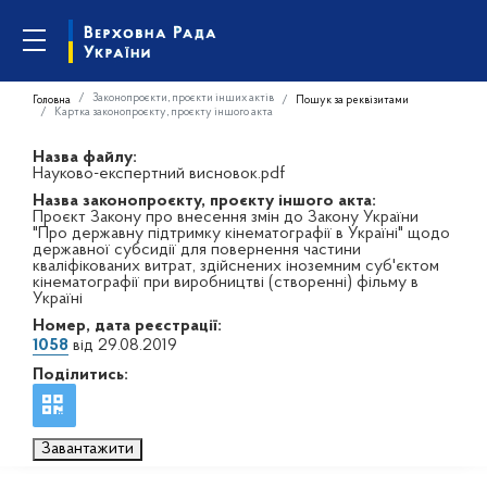
Законопроєкти, проєкти інших актів
Головна
Пошук за реквізитами
Картка законопроєкту, проєкту іншого акта
Назва файлу:
Науково-експертний висновок.pdf
Назва законопроєкту, проєкту іншого акта:
Проєкт Закону про внесення змін до Закону України
"Про державну підтримку кінематографії в Україні" щодо
державної субсидії для повернення частини
кваліфікованих витрат, здійснених іноземним суб'єктом
кінематографії при виробництві (створенні) фільму в
Україні
Номер, дата реєстрації:
1058
від 29.08.2019
Поділитись:
Завантажити