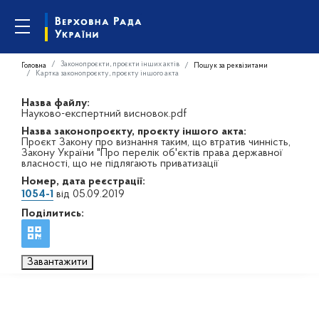
Законопроєкти, проєкти інших актів
Головна
Пошук за реквізитами
Картка законопроєкту, проєкту іншого акта
Назва файлу:
Науково-експертний висновок.pdf
Назва законопроєкту, проєкту іншого акта:
Проєкт Закону про визнання таким, що втратив чинність,
Закону України "Про перелік об'єктів права державної
власності, що не підлягають приватизації
Номер, дата реєстрації:
1054-1
від 05.09.2019
Поділитись:
Завантажити