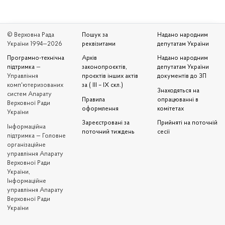
© Верховна Рада
Пошук за
Надано народним
України 1994—2026
реквізитами
депутатам України
Програмно-технічна
Архів
Надано народним
підтримка
—
законопроєктів,
депутатам України
Управління
проєктів інших актів
документів до ЗП
комп'ютеризованих
за ( III – IX скл.)
Знаходяться на
систем Апарату
Правила
опрацюванні в
Верховної Ради
оформлення
комітетах
України
Зареєстровані за
Прийняті на поточній
Iнформаційна
поточний тиждень
сесії
підтримка — Головне
організаційне
управління Апарату
Верховної Ради
України,
Інформаційне
управління Апарату
Верховної Ради
України