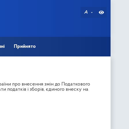
A
ні
Прийнято
аїни про внесення змін до Податкового
 податків і зборів, єдиного внеску на