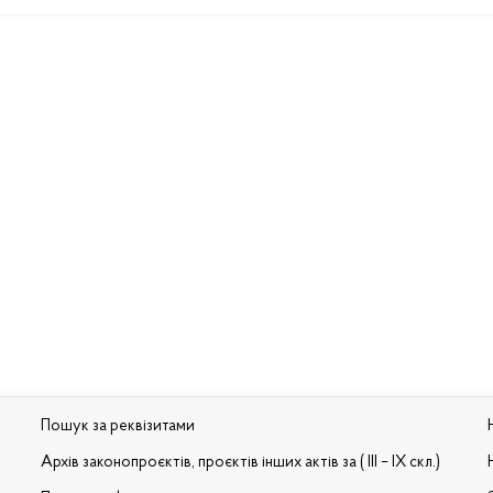
Пошук за реквізитами
Архів законопроєктів, проєктів інших актів за ( III – IX скл.)