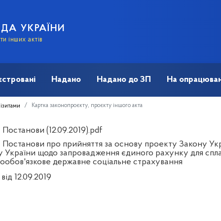
АДА УКРАЇНИ
и інших актів
єстровані
Надано
Надано до ЗП
На опрацюван
Картка законопроєкту, проєкту іншого акта
візитами
Постанови (12.09.2019).pdf
 Постанови про прийняття за основу проекту Закону Укр
у України щодо запровадження єдиного рахунку для сплати
нообов'язкове державне соціальне страхування
від 12.09.2019