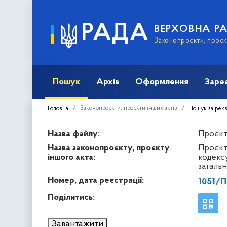
РАДА
ВЕРХОВНА Р
Законопроєкти, проєкт
Пошук
Архів
Оформлення
Заре
Законопроєкти, проєкти інших актів
Головна
Пошук за рек
Назва файлу:
Проєкт 
Назва законопроєкту, проєкту
Проєкт
іншого акта:
кодекс
загаль
Номер, дата реєстрації:
1051/П
Поділитись:
Завантажити