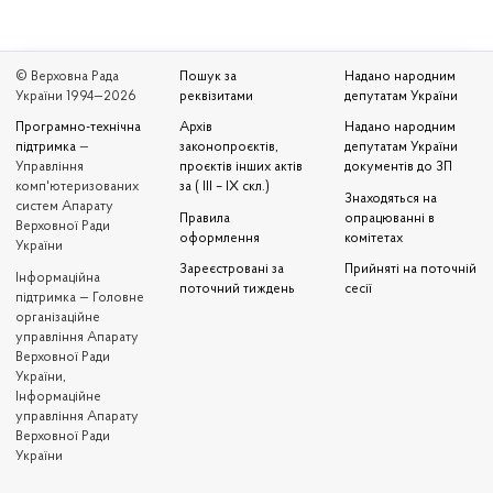
© Верховна Рада
Пошук за
Надано народним
України 1994—2026
реквізитами
депутатам України
Програмно-технічна
Архів
Надано народним
підтримка
—
законопроєктів,
депутатам України
Управління
проєктів інших актів
документів до ЗП
комп'ютеризованих
за ( III – IX скл.)
Знаходяться на
систем Апарату
Правила
опрацюванні в
Верховної Ради
оформлення
комітетах
України
Зареєстровані за
Прийняті на поточній
Iнформаційна
поточний тиждень
сесії
підтримка — Головне
організаційне
управління Апарату
Верховної Ради
України,
Інформаційне
управління Апарату
Верховної Ради
України