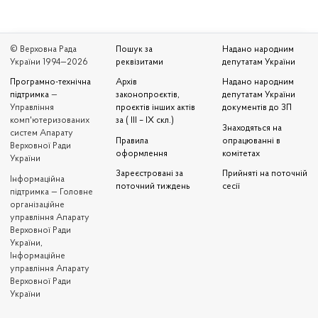
© Верховна Рада
Пошук за
Надано народним
України 1994—2026
реквізитами
депутатам України
Програмно-технічна
Архів
Надано народним
підтримка
—
законопроєктів,
депутатам України
Управління
проєктів інших актів
документів до ЗП
комп'ютеризованих
за ( III – IX скл.)
Знаходяться на
систем Апарату
Правила
опрацюванні в
Верховної Ради
оформлення
комітетах
України
Зареєстровані за
Прийняті на поточній
Iнформаційна
поточний тиждень
сесії
підтримка — Головне
організаційне
управління Апарату
Верховної Ради
України,
Інформаційне
управління Апарату
Верховної Ради
України