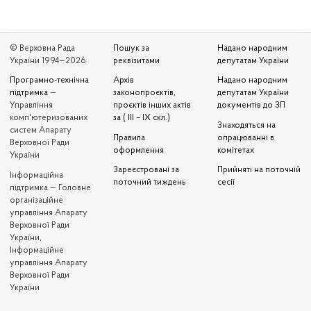
© Верховна Рада
Пошук за
Надано народним
України 1994—2026
реквізитами
депутатам України
Програмно-технічна
Архів
Надано народним
підтримка
—
законопроєктів,
депутатам України
Управління
проєктів інших актів
документів до ЗП
комп'ютеризованих
за ( III – IX скл.)
Знаходяться на
систем Апарату
Правила
опрацюванні в
Верховної Ради
оформлення
комітетах
України
Зареєстровані за
Прийняті на поточній
Iнформаційна
поточний тиждень
сесії
підтримка — Головне
організаційне
управління Апарату
Верховної Ради
України,
Інформаційне
управління Апарату
Верховної Ради
України