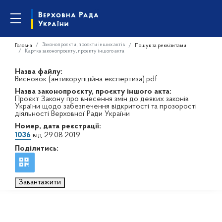
Законопроєкти, проєкти інших актів
Головна
Пошук за реквізитами
Картка законопроєкту, проєкту іншого акта
Назва файлу:
Висновок (антикорупційна експертиза).pdf
Назва законопроєкту, проєкту іншого акта:
Проєкт Закону про внесення змін до деяких законів
України щодо забезпечення відкритості та прозорості
діяльності Верховної Ради України
Номер, дата реєстрації:
1036
від 29.08.2019
Поділитись:
Завантажити