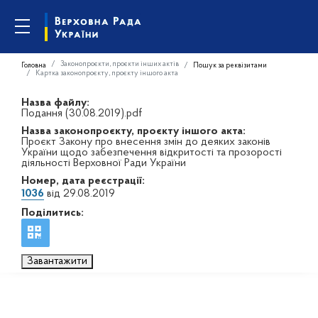
Законопроєкти, проєкти інших актів
Головна
Пошук за реквізитами
Картка законопроєкту, проєкту іншого акта
Назва файлу:
Подання (30.08.2019).pdf
Назва законопроєкту, проєкту іншого акта:
Проєкт Закону про внесення змін до деяких законів
України щодо забезпечення відкритості та прозорості
діяльності Верховної Ради України
Номер, дата реєстрації:
1036
від 29.08.2019
Поділитись:
Завантажити