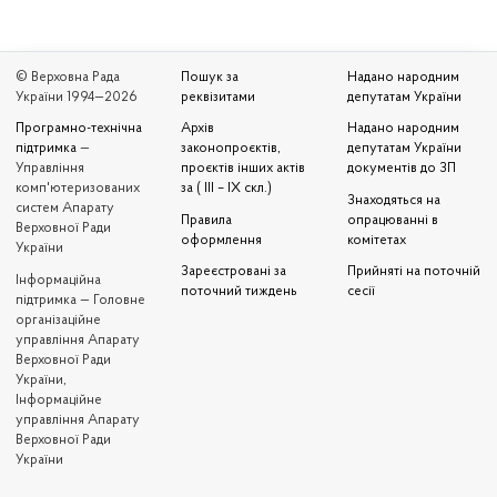
© Верховна Рада
Пошук за
Надано народним
України 1994—2026
реквізитами
депутатам України
Програмно-технічна
Архів
Надано народним
підтримка
—
законопроєктів,
депутатам України
Управління
проєктів інших актів
документів до ЗП
комп'ютеризованих
за ( III – IX скл.)
Знаходяться на
систем Апарату
Правила
опрацюванні в
Верховної Ради
оформлення
комітетах
України
Зареєстровані за
Прийняті на поточній
Iнформаційна
поточний тиждень
сесії
підтримка — Головне
організаційне
управління Апарату
Верховної Ради
України,
Інформаційне
управління Апарату
Верховної Ради
України