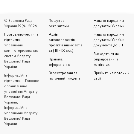
© Верховна Рада
Пошук за
Надано народним
України 1994—2026
реквізитами
депутатам України
Програмно-технічна
Архів
Надано народним
підтримка
—
законопроєктів,
депутатам України
Управління
проєктів інших актів
документів до ЗП
комп'ютеризованих
за ( III – IX скл.)
Знаходяться на
систем Апарату
Правила
опрацюванні в
Верховної Ради
оформлення
комітетах
України
Зареєстровані за
Прийняті на поточній
Iнформаційна
поточний тиждень
сесії
підтримка — Головне
організаційне
управління Апарату
Верховної Ради
України,
Інформаційне
управління Апарату
Верховної Ради
України