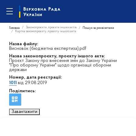
Законопроєкти, проєкти інших актів
Головна
Пошук за реквізитами
Картка законопроєкту, проєкту іншого акта
Назва файлу:
Висновок (бюджетна експертиза).pdf
Назва законопроєкту, проєкту іншого акта:
Проєкт Закону про внесення змін до Закону України
"Про оборону України" щодо організації оборони
держави
Номер, дата реєстрації:
1011
від 29.08.2019
Поділитись:
Завантажити