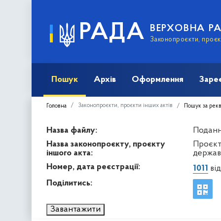
РАДА
ВЕРХОВНА Р
Законопроєкти, проєкт
Пошук
Архів
Оформлення
Заре
Законопроєкти, проєкти інших актів
Головна
Пошук за рек
Назва файлу:
Подання
Назва законопроєкту, проєкту
Проєкт
іншого акта:
держав
Номер, дата реєстрації:
1011
від
Поділитись:
Завантажити