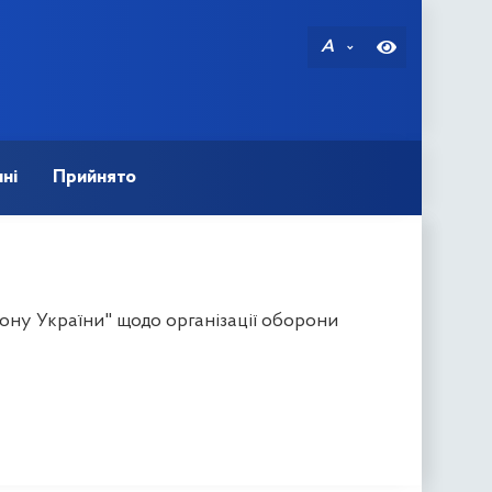
A
ні
Прийнято
ону України" щодо організації оборони