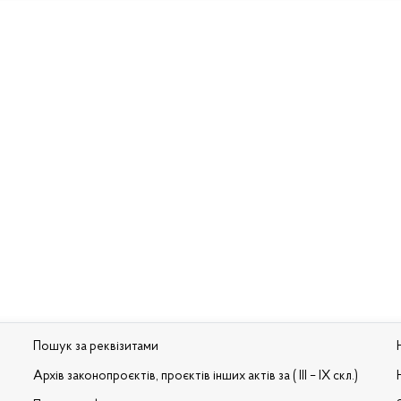
Пошук за реквізитами
Архів законопроєктів, проєктів інших актів за ( III – IX скл.)