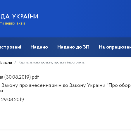
АДА УКРАЇНИ
и інших актів
єстровані
Надано
Надано до ЗП
На опрацюван
Картка законопроєкту, проєкту іншого акта
візитами
 (30.08.2019).pdf
 Закону про внесення змін до Закону України "Про обор
и
 29.08.2019