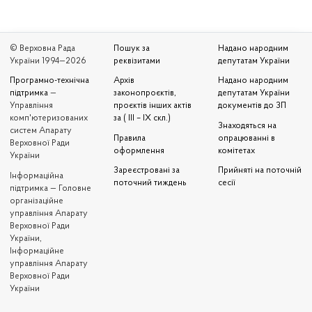
© Верховна Рада
Пошук за
Надано народним
України 1994—2026
реквізитами
депутатам України
Програмно-технічна
Архів
Надано народним
підтримка
—
законопроєктів,
депутатам України
Управління
проєктів інших актів
документів до ЗП
комп'ютеризованих
за ( III – IX скл.)
Знаходяться на
систем Апарату
Правила
опрацюванні в
Верховної Ради
оформлення
комітетах
України
Зареєстровані за
Прийняті на поточній
Iнформаційна
поточний тиждень
сесії
підтримка — Головне
організаційне
управління Апарату
Верховної Ради
України,
Інформаційне
управління Апарату
Верховної Ради
України