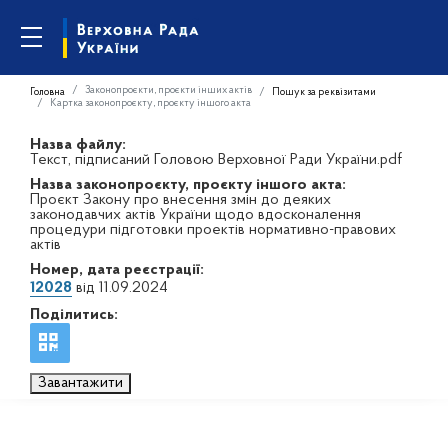
Законопроєкти, проєкти інших актів
Головна
Пошук за реквізитами
Картка законопроєкту, проєкту іншого акта
Назва файлу:
Текст, підписаний Головою Верховної Ради України.pdf
Назва законопроєкту, проєкту іншого акта:
Проєкт Закону про внесення змін до деяких
законодавчих актів України щодо вдосконалення
процедури підготовки проектів нормативно-правових
актів
Номер, дата реєстрації:
12028
від 11.09.2024
Поділитись:
Завантажити