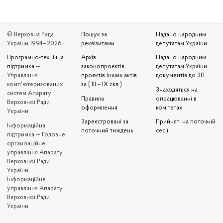
© Верховна Рада
Пошук за
Надано народним
України 1994—2026
реквізитами
депутатам України
Програмно-технічна
Архів
Надано народним
підтримка
—
законопроєктів,
депутатам України
Управління
проєктів інших актів
документів до ЗП
комп'ютеризованих
за ( III – IX скл.)
Знаходяться на
систем Апарату
Правила
опрацюванні в
Верховної Ради
оформлення
комітетах
України
Зареєстровані за
Прийняті на поточній
Iнформаційна
поточний тиждень
сесії
підтримка — Головне
організаційне
управління Апарату
Верховної Ради
України,
Інформаційне
управління Апарату
Верховної Ради
України