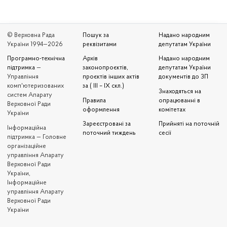
© Верховна Рада
Пошук за
Надано народним
України 1994—2026
реквізитами
депутатам України
Програмно-технічна
Архів
Надано народним
підтримка
—
законопроєктів,
депутатам України
Управління
проєктів інших актів
документів до ЗП
комп'ютеризованих
за ( III – IX скл.)
Знаходяться на
систем Апарату
Правила
опрацюванні в
Верховної Ради
оформлення
комітетах
України
Зареєстровані за
Прийняті на поточній
Iнформаційна
поточний тиждень
сесії
підтримка — Головне
організаційне
управління Апарату
Верховної Ради
України,
Інформаційне
управління Апарату
Верховної Ради
України