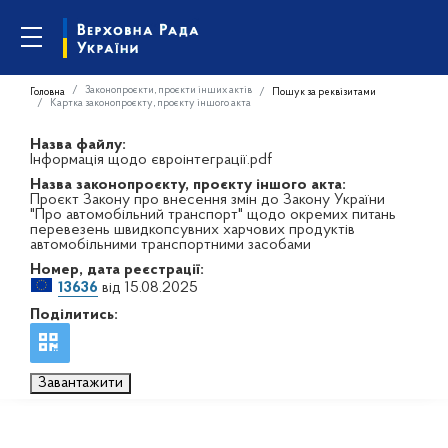
Законопроєкти, проєкти інших актів
Головна
Пошук за реквізитами
Картка законопроєкту, проєкту іншого акта
Назва файлу:
Інформація щодо євроінтеграції.pdf
Назва законопроєкту, проєкту іншого акта:
Проєкт Закону про внесення змін до Закону України
"Про автомобільний транспорт" щодо окремих питань
перевезень швидкопсувних харчових продуктів
автомобільними транспортними засобами
Номер, дата реєстрації:
13636
від 15.08.2025
Поділитись:
Завантажити